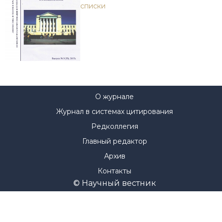
списки
О журнале
Журнал в системах цитирования
Редколлегия
Главный редактор
Архив
Контакты
© Научный вестник